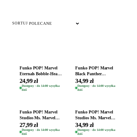
DOSTĘPNE TERAZ
SORTUJ
Dodaj do koszyka
Dodaj do koszyka
Funko POP! Marvel
Funko POP! Marvel
Eternals Bobble-Head
Black Panther
Oryginalna Figurka
Wakanda Forever
24,99 zł
34,99 zł
Dane Whitman 738
Special Edition Shuri
Dostępny · do 14:00 wysyłka
Dostępny · do 14:00 wysyłka
dziś
dziś
1173
Dodaj do koszyka
Dodaj do koszyka
Funko POP! Marvel
Funko POP! Marvel
Studios Ms. Marvel
Studios Ms. Marvel
Bobble-Head Figurka
Bobble-Head Figurka
27,99 zł
34,99 zł
Red Dagger 1080
Kamala Khan 1078
Dostępny · do 14:00 wysyłka
Dostępny · do 14:00 wysyłka
dziś
dziś