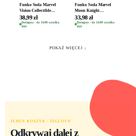
Funko Soda Marvel
Funko Soda Marvel
Vision Collectible
Moon Knight
Figure
Collectible Figure
38,99 zł
33,98 zł
Dostępny · do 14:00 wysyłka
Dostępny · do 14:00 wysyłka
dziś
dziś
POKAŻ WIĘCEJ ↓
JEDEN KOSZYK / FIGLOVO
Odkrywaj dalej z