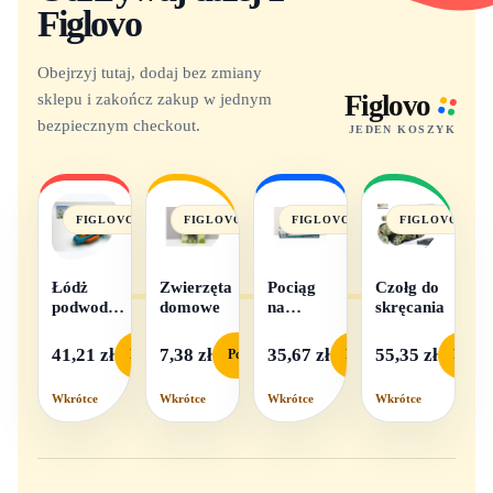
Figlovo
Obejrzyj tutaj, dodaj bez zmiany
sklepu i zakończ zakup w jednym
Figlovo
bezpiecznym checkout.
JEDEN KOSZYK
FIGLOVO
FIGLOVO
FIGLOVO
FIGLOVO
Łódż
Zwierzęta
Pociąg
Czołg do
podwodna
domowe
na
skręcania
na baterie
baterie
światło i
41,21 zł
7,38 zł
35,67 zł
55,35 zł
Podgląd
Podgląd
Podgląd
Podgl
dźwięk
Wkrótce
Wkrótce
Wkrótce
Wkrótce