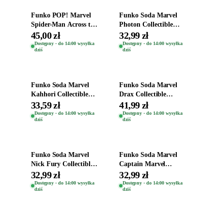
Funko POP! Marvel
Funko Soda Marvel
Spider-Man Across the
Photon Collectible
Spider-Verse Spider-
Figure
45,00 zł
32,99 zł
Byte 1229
Dostępny · do 14:00 wysyłka
Dostępny · do 14:00 wysyłka
dziś
dziś
Dodaj do koszyka
Dodaj do koszyka
Funko Soda Marvel
Funko Soda Marvel
Kahhori Collectible
Drax Collectible
Figure
Figure
33,59 zł
41,99 zł
Dostępny · do 14:00 wysyłka
Dostępny · do 14:00 wysyłka
dziś
dziś
Dodaj do koszyka
Dodaj do koszyka
Funko Soda Marvel
Funko Soda Marvel
Nick Fury Collectible
Captain Marvel
Figure
Collectible Figure
32,99 zł
32,99 zł
Dostępny · do 14:00 wysyłka
Dostępny · do 14:00 wysyłka
dziś
dziś
Dodaj do koszyka
Dodaj do koszyka