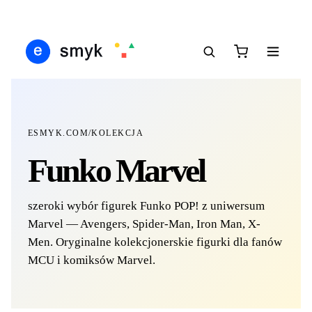
IŚ
DARMOWA DOSTAWA OD 199 ZŁ
POLSCY I EUROPEJSCY DYSTRYBUTORZY
1
●
●
●
ESMYK.COM
/
KOLEKCJA
Funko Marvel
szeroki wybór figurek Funko POP! z uniwersum
Marvel — Avengers, Spider-Man, Iron Man, X-
Men. Oryginalne kolekcjonerskie figurki dla fanów
MCU i komiksów Marvel.