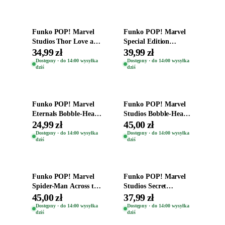
Dodaj do koszyka
Dodaj do koszyka
Funko POP! Marvel
Funko POP! Marvel
Studios Thor Love and
Special Edition
Thunder Bobble-Head
Bobble-Head Figurka
34,99 zł
39,99 zł
Miek 1045
Captain America 648
Dostępny · do 14:00 wysyłka
Dostępny · do 14:00 wysyłka
dziś
dziś
Dodaj do koszyka
Dodaj do koszyka
Funko POP! Marvel
Funko POP! Marvel
Eternals Bobble-Head
Studios Bobble-Head
Oryginalna Figurka
Hercules (Special
24,99 zł
45,00 zł
Ikaris 727
Edition) 1061
Dostępny · do 14:00 wysyłka
Dostępny · do 14:00 wysyłka
dziś
dziś
Dodaj do koszyka
Dodaj do koszyka
Funko POP! Marvel
Funko POP! Marvel
Spider-Man Across the
Studios Secret
Spider Verse Medieval
Invasion Bobble-Head
45,00 zł
37,99 zł
Vulture 1230
Figurka Gravik 1331
Dostępny · do 14:00 wysyłka
Dostępny · do 14:00 wysyłka
dziś
dziś
Dodaj do koszyka
Dodaj do koszyka