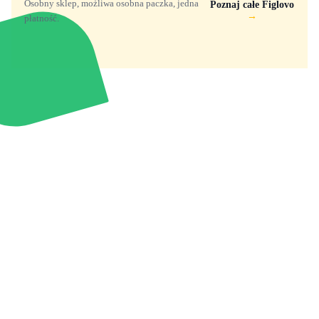
Osobny sklep, możliwa osobna paczka, jedna
Poznaj całe Figlovo
→
płatność.
Zabawki, figurki i kolekcjonerskie hity z
e
smyk
ulubionych światów. Jeden sklep, przejrzyste
zasady dostawy i produkty od polskich oraz
europejskich dystrybutorów.
Popularne marki
Pomoc
Zakupy
Funko Marvel
Kontakt
Mój koszyk
Funko Disney
Dostawa
Wyszukiwarka