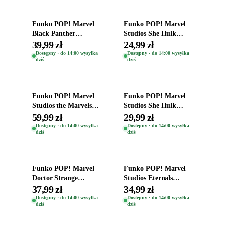
Funko POP! Marvel
Funko POP! Marvel
Black Panther
Studios She Hulk
Wakanda Forever
Bobble-Head Figurka
39,99 zł
24,99 zł
Figurka Ironheart Mk
Titania 1132
Dostępny · do 14:00 wysyłka
Dostępny · do 14:00 wysyłka
dziś
dziś
2 1176
Dodaj do koszyka
Dodaj do koszyka
Funko POP! Marvel
Funko POP! Marvel
Studios the Marvels
Studios She Hulk
Bobble-Head Figurka
Bobble-Head Figurka
59,99 zł
29,99 zł
Photon 1250
Jennifer 1128
Dostępny · do 14:00 wysyłka
Dostępny · do 14:00 wysyłka
dziś
dziś
Dodaj do koszyka
Dodaj do koszyka
Funko POP! Marvel
Funko POP! Marvel
Doctor Strange
Studios Eternals
Multiverse of Madness
Bobble-Head Figurka
37,99 zł
34,99 zł
Captain Carter 1033
Sersi 728
Dostępny · do 14:00 wysyłka
Dostępny · do 14:00 wysyłka
dziś
dziś
Dodaj do koszyka
Dodaj do koszyka