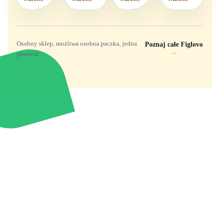
wzorów
Osobny sklep, możliwa osobna paczka, jedna
Poznaj całe Figlovo
→
płatność.
Zabawki, figurki i kolekcjonerskie hity z
e
smyk
ulubionych światów. Jeden sklep, przejrzyste
zasady dostawy i produkty od polskich oraz
europejskich dystrybutorów.
Popularne marki
Pomoc
Zakupy