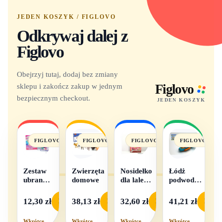
JEDEN KOSZYK / FIGLOVO
Odkrywaj dalej z
Figlovo
Obejrzyj tutaj, dodaj bez zmiany
sklepu i zakończ zakup w jednym
Figlovo
bezpiecznym checkout.
JEDEN KOSZYK
FIGLOVO
FIGLOVO
FIGLOVO
FIGLOVO
Zestaw
Zwierzęta
Nosidełko
Łódż
ubranek
domowe
dla lalek
podwodna
dla lalek
w
na baterie
- 1
pudełku
12,30 zł
38,13 zł
32,60 zł
41,21 zł
Podgląd
Podgląd
Podgląd
Podgl
komplet,
mix
Wkrótce
Wkrótce
Wkrótce
Wkrótce