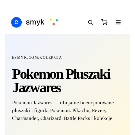
IŚ
DARMOWA DOSTAWA OD 199 ZŁ
POLSCY I EUROPEJSCY DYSTRYBUTORZY
1
●
●
●
ESMYK.COM
/
KOLEKCJA
Pokemon Pluszaki
Jazwares
Pokemon Jazwares — oficjalne licencjonowane
pluszaki i figurki Pokemon. Pikachu, Eevee,
Charmander, Charizard. Battle Packs i kolekcje.