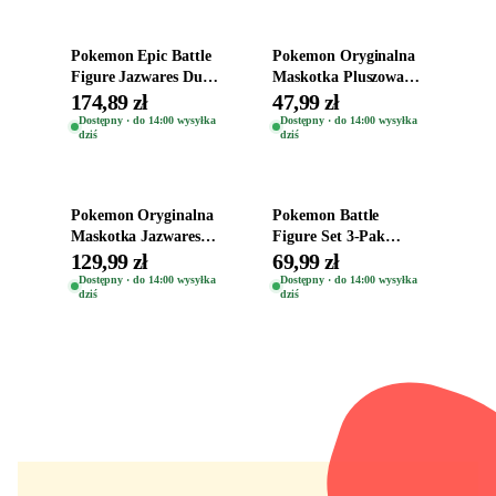
Pokemon Epic Battle
Pokemon Oryginalna
Figure Jazwares Duża
Maskotka Pluszowa
Oryginalna Figurka
Pluszak Śpiący
174,89 zł
47,99 zł
Tyrantrum
Charmander 18cm
Dostępny · do 14:00 wysyłka
Dostępny · do 14:00 wysyłka
dziś
dziś
Dodaj do koszyka
Dodaj do koszyka
Pokemon Oryginalna
Pokemon Battle
Maskotka Jazwares
Figure Set 3-Pak
Pluszowa Pluszak
Zestaw Figurek Pichu
129,99 zł
69,99 zł
Plusz Mew 20 Cm
+ Weavile + Machop
Dostępny · do 14:00 wysyłka
Dostępny · do 14:00 wysyłka
dziś
dziś