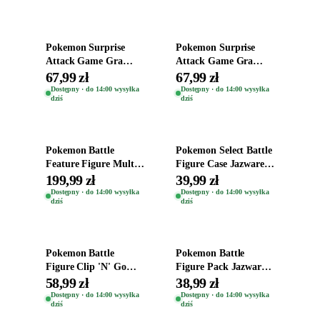
Dodaj do koszyka
Dodaj do koszyka
Pokemon Surprise
Pokemon Surprise
Attack Game Gra
Attack Game Gra
Jazwares Figurka
Jazwares Figurka
67,99 zł
67,99 zł
Ralts + Love Ball
Carvanha + Lure Ball
Dostępny · do 14:00 wysyłka
Dostępny · do 14:00 wysyłka
dziś
dziś
Dodaj do koszyka
Dodaj do koszyka
Pokemon Battle
Pokemon Select Battle
Feature Figure Multi-
Figure Case Jazwares
Pack Tauros Flygon
Oryginalna Figurka
199,99 zł
39,99 zł
Garchomp
Perrserker
Dostępny · do 14:00 wysyłka
Dostępny · do 14:00 wysyłka
dziś
dziś
Magmortar
Dodaj do koszyka
Dodaj do koszyka
Pokemon Battle
Pokemon Battle
Figure Clip 'N' Go
Figure Pack Jazwares
Jazwares Figurka
2-Pak Zestaw Figurek
58,99 zł
38,99 zł
Blitzle + Fast Ball
Pikachu + Snivy
Dostępny · do 14:00 wysyłka
Dostępny · do 14:00 wysyłka
dziś
dziś
Dodaj do koszyka
Dodaj do koszyka