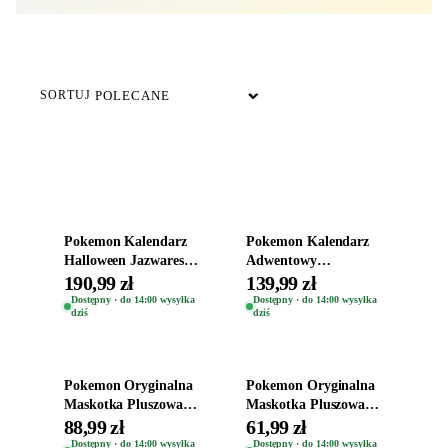
DOSTĘPNE TERAZ
SORTUJ
Dodaj do koszyka
Dodaj do koszyka
Pokemon Kalendarz
Pokemon Kalendarz
Halloween Jazwares
Adwentowy
Oryginalny Zestaw z
Oryginalny 16
190,99 zł
139,99 zł
Figurkami
Unikalnych Figurek
Dostępny · do 14:00 wysyłka
Dostępny · do 14:00 wysyłka
dziś
dziś
Jazwares
Dodaj do koszyka
Dodaj do koszyka
Pokemon Oryginalna
Pokemon Oryginalna
Maskotka Pluszowa
Maskotka Pluszowa
Plusz Jazwares
Jazwares Pluszak
88,99 zł
61,99 zł
Pluszak Pikachu 20cm
Śpiący Squirtle 18cm
Dostępny · do 14:00 wysyłka
Dostępny · do 14:00 wysyłka