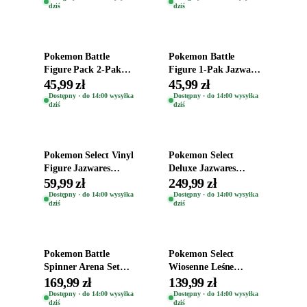
dziś
dziś
Dodaj do koszyka
Dodaj do koszyka
Pokemon Battle
Pokemon Battle
Figure Pack 2-Pak
Figure 1-Pak Jazwares
Oryginalne Figurki
Oryginalna Ruchoma
45,99 zł
45,99 zł
Grookey + Pikachu
Figurka Marowak
Dostępny · do 14:00 wysyłka
Dostępny · do 14:00 wysyłka
dziś
dziś
Dodaj do koszyka
Dodaj do koszyka
Pokemon Select Vinyl
Pokemon Select
Figure Jazwares
Deluxe Jazwares
Oryginalna Figurka
Oryginalna Figurka
59,99 zł
249,99 zł
Charmander 10cm
Mega Charizard X
Dostępny · do 14:00 wysyłka
Dostępny · do 14:00 wysyłka
dziś
dziś
Dodaj do koszyka
Dodaj do koszyka
Pokemon Battle
Pokemon Select
Spinner Arena Set
Wiosenne Leśne
Jazwares Wyrzutnia 2
Środowisko Las
169,99 zł
139,99 zł
Spinnery Pikachu
Drzewo Pikachu +
Dostępny · do 14:00 wysyłka
Dostępny · do 14:00 wysyłka
dziś
dziś
Mew
Caterpie