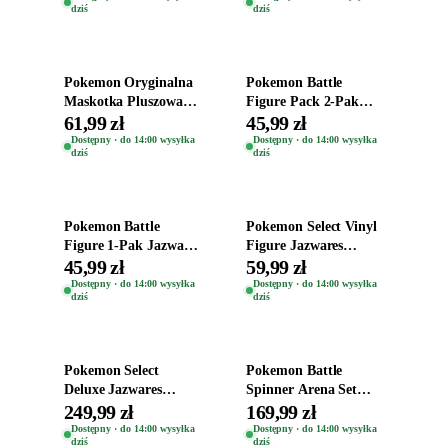
dziś
dziś
30cm
Dodaj do koszyka
Dodaj do koszyka
Pokemon Oryginalna
Pokemon Battle
Maskotka Pluszowa
Figure Pack 2-Pak
Jazwares Pluszak
Oryginalne Figurki
61,99 zł
45,99 zł
Śpiący Squirtle 18cm
Grookey + Pikachu
Dostępny · do 14:00 wysyłka
Dostępny · do 14:00 wysyłka
dziś
dziś
Dodaj do koszyka
Dodaj do koszyka
Pokemon Battle
Pokemon Select Vinyl
Figure 1-Pak Jazwares
Figure Jazwares
Oryginalna Ruchoma
Oryginalna Figurka
45,99 zł
59,99 zł
Figurka Marowak
Charmander 10cm
Dostępny · do 14:00 wysyłka
Dostępny · do 14:00 wysyłka
dziś
dziś
Dodaj do koszyka
Dodaj do koszyka
Pokemon Select
Pokemon Battle
Deluxe Jazwares
Spinner Arena Set
Oryginalna Figurka
Jazwares Wyrzutnia 2
249,99 zł
169,99 zł
Mega Charizard X
Spinnery Pikachu
Dostępny · do 14:00 wysyłka
Dostępny · do 14:00 wysyłka
dziś
dziś
Mew