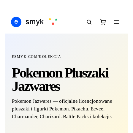
IŚ
DARMOWA DOSTAWA OD 199 ZŁ
POLSCY I EUROPEJSCY DYSTRYBUTORZY
1
●
●
●
ESMYK.COM
/
KOLEKCJA
Pokemon Pluszaki
Jazwares
Pokemon Jazwares — oficjalne licencjonowane
pluszaki i figurki Pokemon. Pikachu, Eevee,
Charmander, Charizard. Battle Packs i kolekcje.