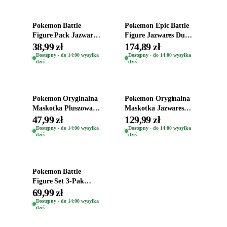
Pokemon Battle
Pokemon Epic Battle
Figure Pack Jazwares
Figure Jazwares Duża
2-Pak Zestaw Figurek
Oryginalna Figurka
38,99 zł
174,89 zł
Pikachu + Snivy
Tyrantrum
Dostępny · do 14:00 wysyłka
Dostępny · do 14:00 wysyłka
dziś
dziś
Dodaj do koszyka
Dodaj do koszyka
Pokemon Oryginalna
Pokemon Oryginalna
Maskotka Pluszowa
Maskotka Jazwares
Pluszak Śpiący
Pluszowa Pluszak
47,99 zł
129,99 zł
Charmander 18cm
Plusz Mew 20 Cm
Dostępny · do 14:00 wysyłka
Dostępny · do 14:00 wysyłka
dziś
dziś
Dodaj do koszyka
Pokemon Battle
Figure Set 3-Pak
Zestaw Figurek Pichu
69,99 zł
+ Weavile + Machop
Dostępny · do 14:00 wysyłka
dziś