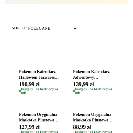
DOSTĘPNE TERAZ
SORTUJ
Dodaj do koszyka
Dodaj do koszyka
Pokemon Kalendarz
Pokemon Kalendarz
Halloween Jazwares
Adwentowy
Oryginalny Zestaw z
Oryginalny 16
190,99 zł
139,99 zł
Figurkami
Unikalnych Figurek
Dostępny · do 14:00 wysyłka
Dostępny · do 14:00 wysyłka
dziś
dziś
Jazwares
Dodaj do koszyka
Dodaj do koszyka
Pokemon Oryginalna
Pokemon Oryginalna
Maskotka Pluszowa
Maskotka Pluszowa
Plusz Jazwares
Plusz Jazwares
127,99 zł
88,99 zł
Pluszak Ampharos
Pluszak Pikachu 20cm
Dostępny · do 14:00 wysyłka
Dostępny · do 14:00 wysyłka