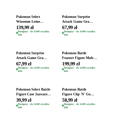
Dodaj do koszyka
Dodaj do koszyka
Pokemon Select
Pokemon Surprise
Wiosenne Leśne
Attack Game Gra
Środowisko Las
Jazwares Figurka
139,99 zł
67,99 zł
Drzewo Pikachu +
Ralts + Love Ball
Dostępny · do 14:00 wysyłka
Dostępny · do 14:00 wysyłka
dziś
dziś
Caterpie
Dodaj do koszyka
Dodaj do koszyka
Pokemon Surprise
Pokemon Battle
Attack Game Gra
Feature Figure Multi-
Jazwares Figurka
Pack Tauros Flygon
67,99 zł
199,99 zł
Carvanha + Lure Ball
Garchomp
Dostępny · do 14:00 wysyłka
Dostępny · do 14:00 wysyłka
dziś
dziś
Magmortar
Dodaj do koszyka
Dodaj do koszyka
Pokemon Select Battle
Pokemon Battle
Figure Case Jazwares
Figure Clip 'N' Go
Oryginalna Figurka
Jazwares Figurka
39,99 zł
58,99 zł
Perrserker
Blitzle + Fast Ball
Dostępny · do 14:00 wysyłka
Dostępny · do 14:00 wysyłka
dziś
dziś
Dodaj do koszyka
Dodaj do koszyka