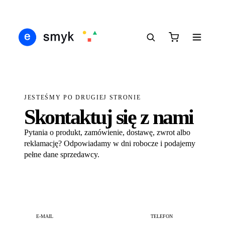
IŚ
DARMOWA DOSTAWA OD 199 ZŁ
POLSCY I EUROPEJSCY DYSTRYBUTORZY
●
●
●
JESTEŚMY PO DRUGIEJ STRONIE
Skontaktuj się z nami
Pytania o produkt, zamówienie, dostawę, zwrot albo
reklamację? Odpowiadamy w dni robocze i podajemy
pełne dane sprzedawcy.
E-MAIL
TELEFON