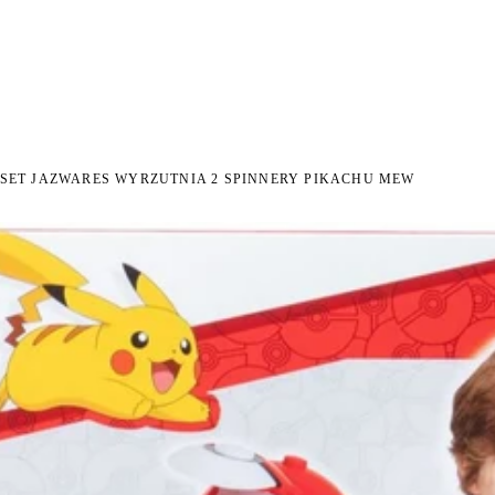
I NA ZWROT
ZAMÓW DO 14:00 — WYSYŁKA DZIŚ
DARMOWA DOSTAWA OD 199 
●
●
SET JAZWARES WYRZUTNIA 2 SPINNERY PIKACHU MEW