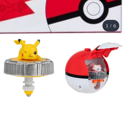
1
/
6