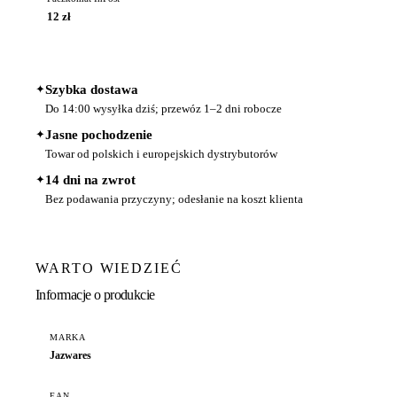
12 zł
✦
Szybka dostawa
Do 14:00 wysyłka dziś; przewóz 1–2 dni robocze
✦
Jasne pochodzenie
Towar od polskich i europejskich dystrybutorów
✦
14 dni na zwrot
Bez podawania przyczyny; odesłanie na koszt klienta
WARTO WIEDZIEĆ
Informacje o produkcie
MARKA
Jazwares
EAN