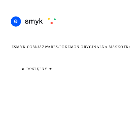
ARMOWA DOSTAWA OD 199 ZŁ
POLSCY I EUROPEJSCY DYSTRYBUTORZY
14 D
●
●
ESMYK.COM
JAZWARES
/
/
POKEMON ORYGINALNA MASKOTKA
★ DOSTĘPNY ★