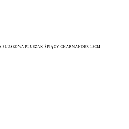
NI NA ZWROT
ZAMÓW DO 14:00 — WYSYŁKA DZIŚ
DARMOWA DOSTAWA OD 199 
●
●
 PLUSZOWA PLUSZAK ŚPIĄCY CHARMANDER 18CM