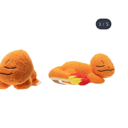
1
/
5