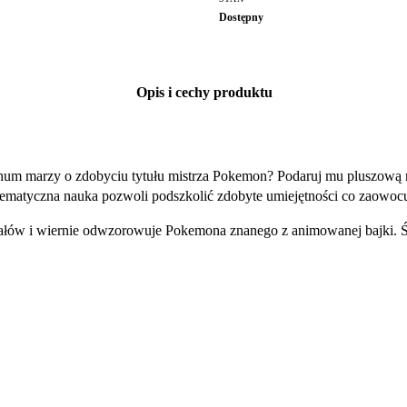
Dostępny
Opis i cechy produktu
tchum marzy o zdobyciu tytułu mistrza Pokemon? Podaruj mu pluszow
ystematyczna nauka pozwoli podszkolić zdobyte umiejętności co zaowo
ałów i wiernie odwzorowuje Pokemona znanego z animowanej bajki. Św