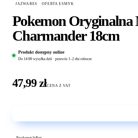
JAZWARES
·
OFERTA ESMYK
Pokemon Oryginalna 
Charmander 18cm
Produkt dostępny online
Do 14:00 wysyłka dziś · przewóz 1–2 dni robocze
47,99 zł
CENA Z VAT
Paczkomat InPost